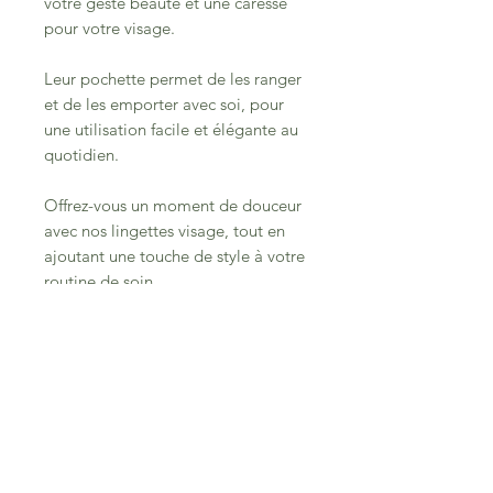
votre geste beauté et une caresse
pour votre visage.
Leur pochette permet de les ranger
et de les emporter avec soi, pour
une utilisation facile et élégante au
quotidien.
Offrez-vous un moment de douceur
avec nos lingettes visage, tout en
ajoutant une touche de style à votre
routine de soin.
Fabriquées avec des matériaux de
qualité par l'Atelier Hiboou, ces
lingettes sont le cadeau parfait à
offrir à vos proches ou à garder
pour vous-même.